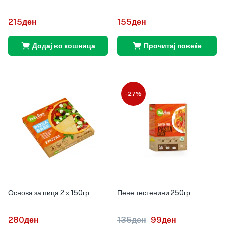
215
ден
155
ден
Додај во кошница
Прочитај повеќе
-27%
Основа за пица 2 х 150гр
Пене тестенини 250гр
280
ден
135
ден
99
ден