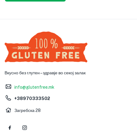
Вкусно без глутен – здравје во секој залак
info@glutenfree.mk
+38970333502
Загребска 28