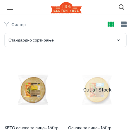
Филтер
Стандардно сортирање
Out of Stock
КЕТО основа за пица – 150гр
Основa за пица – 150гр