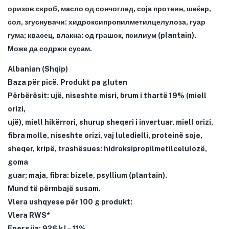
оризов скроб, масло од сончоглед, соја протеин, шеќер,
сол, згуснувачи: хидроксипропилметилцелулоза, гуар
гума; квасец, влакна: од грашок, псилиум (plantain).
Може да содржи сусам.
Albanian (Shqip)
Baza për picë. Produkt pa gluten
Përbërësit: ujë, niseshte misri, brum i thartë 19% (miell
orizi,
ujë), miell hikërrori, shurup sheqeri i invertuar, miell orizi,
fibra molle, niseshte orizi, vaj luledielli, proteinë soje,
sheqer, kripë, trashësues: hidroksipropilmetilcelulozë,
goma
guar; maja, fibra: bizele, psyllium (plantain).
Mund të përmbajë susam.
Vlera ushqyese për 100 g produkt:
Vlera RWS*
Energjia: 926 kJ – 11%