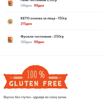
Пене тестенини 250гр
135
ден
99
ден
КЕТО основа за пица – 150гр
215
ден
Фусили тестенини – 250гр
135
ден
99
ден
Вкусно без глутен – здравје во секој залак