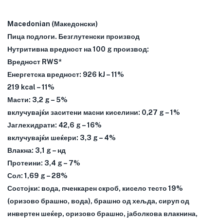
Macedonian (Македонски)
Пица подлоги. Безглутенски производ
Нутритивна вредност на 100 g производ:
Вредност RWS*
Енергетска вредност: 926 kJ – 11%
219 kcal – 11%
Масти: 3,2 g – 5%
вклучувајќи заситени масни киселини: 0,27 g – 1%
Јаглехидрати: 42,6 g – 16%
вклучувајќи шеќери: 3,3 g – 4%
Влакна: 3,1 g – нд
Протеини: 3,4 g – 7%
Сол: 1,69 g – 28%
Состојки: вода, пченкарен скроб, кисело тесто 19%
(оризово брашно, вода), брашно од хељда, сируп од
инвертен шеќер, оризово брашно, јаболкова влакнина,