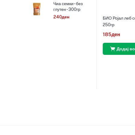
Чиа семки - без
глутен - 300гр
240
ден
БИО Ројал леб с
250гр
185
ден
Додај в