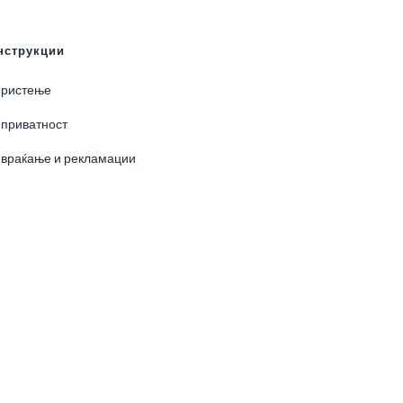
нструкции
ористење
 приватност
 враќање и рекламации
0