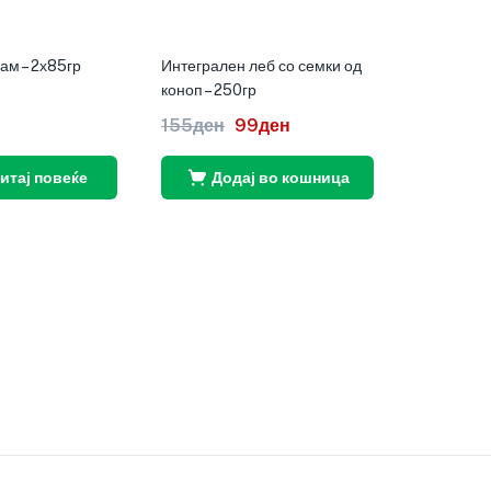
сам – 2х85гр
Интегрален леб со семки од
коноп – 250гр
155
ден
99
ден
итај повеќе
Додај во кошница