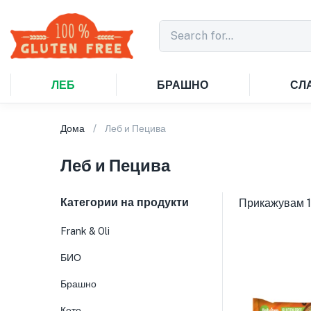
ЛЕБ
БРАШНО
СЛ
Дома
Леб и Пецива
Леб и Пецива
Категории на продукти
Прикажувам 1
Frank & Oli
БИО
Брашно
Кето