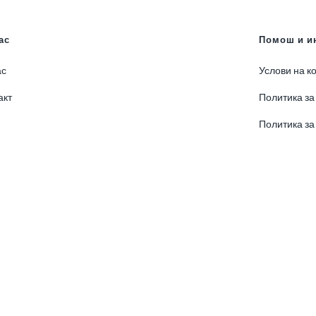
ас
Помош и и
ас
Услови на к
акт
Политика за
Политика за