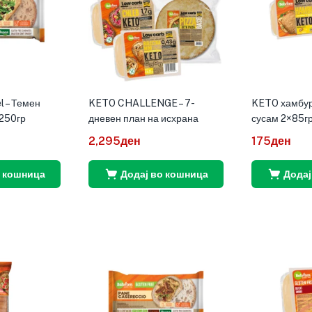
l – Темен
KETO CHALLENGE – 7-
KETO хамбур
250гр
дневен план на исхрана
сусам 2×85г
2,295
ден
175
ден
о кошница
Додај во кошница
Додај