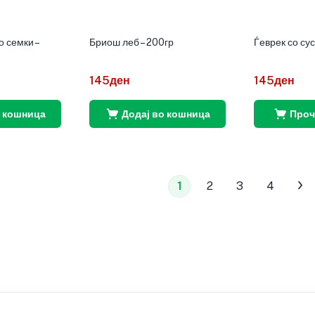
о семки –
Бриош леб – 200гр
Ѓеврек со су
145
ден
145
ден
о кошница
Додај во кошница
Проч
1
2
3
4