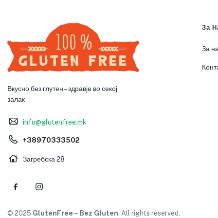
За Н
За н
Конт
Вкусно без глутен – здравје во секој
залак
info@glutenfree.mk
+38970333502
Загребска 28
© 2025
GlutenFree – Bez Gluten
. All rights reserved.