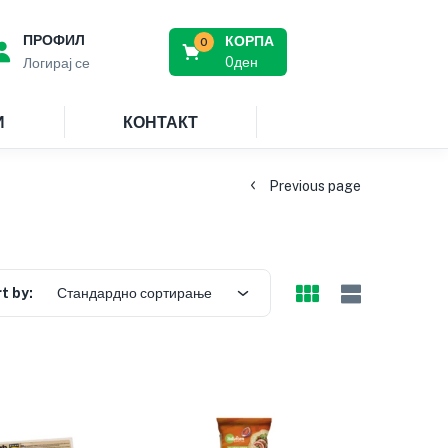
ПРОФИЛ
КОРПА
0
0
ден
Логирај се
И
КОНТАКТ
Previous page
t by:
Стандардно сортирање