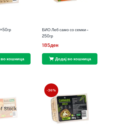
2×50гр
БИО Леб само со семки –
250гр
185
ден
 во кошница
Додај во кошница
-36%
of Stock