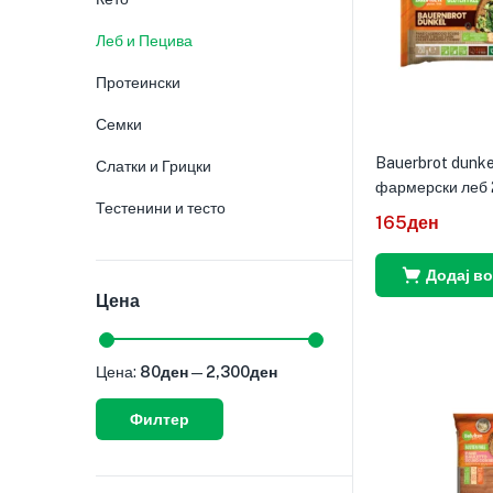
Леб и Пецива
Протеински
Семки
Bauerbrot dunke
Слатки и Грицки
фармерски леб 
Тестенини и тесто
165
ден
Додај в
Цена
Цена:
80ден
—
2,300ден
Филтер