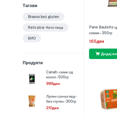
Тагови
Brasno bez gluten
Pane Bauletto ц
Keto pica - Кето пица
семки – 350гр
БИО
165
ден
Додај в
Продукти
Canah - семе од
коноп - 500гр
999
ден
Лупен сончоглед -
без глутен - 300гр
210
ден