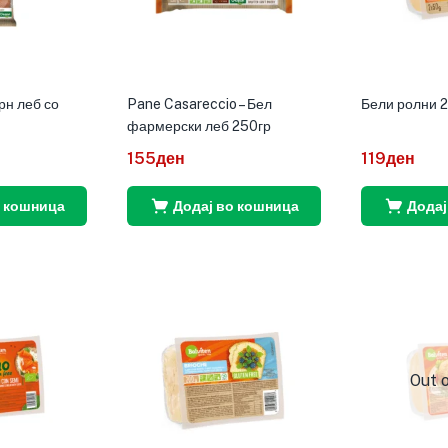
рн леб со
Pane Casareccio – Бел
Бели ролни 
фармерски леб 250гр
155
ден
119
ден
о кошница
Додај во кошница
Додај
Out 