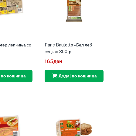
гер лепчиња со
Pane Bauletto – Бел леб
р
сецкан 300гр
165
ден
 во кошница
Додај во кошница