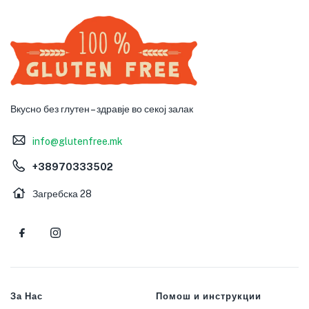
Вкусно без глутен – здравје во секој залак
info@glutenfree.mk
+38970333502
Загребска 28
За Нас
Помош и инструкции