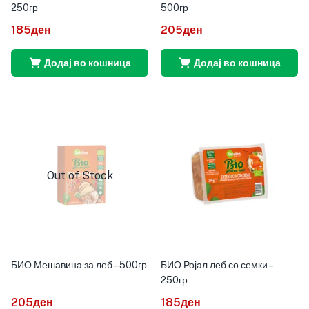
250гр
500гр
185
ден
205
ден
Додај во кошница
Додај во кошница
Out of Stock
БИО Мешавина за леб – 500гр
БИО Ројал леб со семки –
250гр
205
ден
185
ден