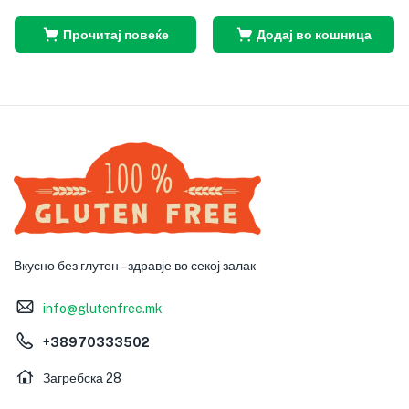
Прочитај повеќе
Додај во кошница
Вкусно без глутен – здравје во секој залак
info@glutenfree.mk
+38970333502
Загребска 28