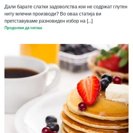
Дали барате слатки задоволства кои не содржат глутен
ниту млечни производи? Во оваа статија ви
претставуваме разновиден избор на [...]
Продолжи да читаш