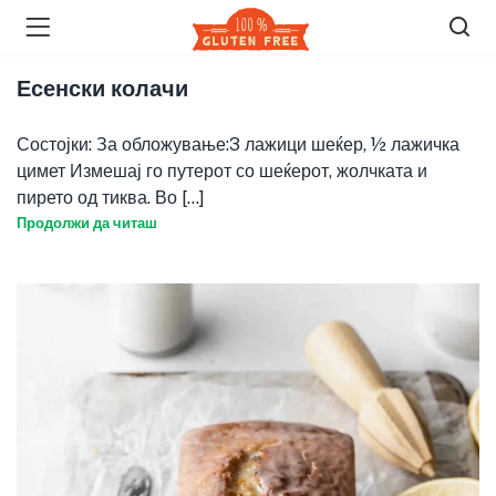
Есенски колачи
Состојки: За обложување:3 лажици шеќер, ½ лажичка
цимет Измешај го путерот со шеќерот, жолчката и
пирето од тиква. Во [...]
Продолжи да читаш