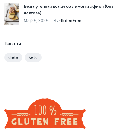
Безглутенски колач со лимон и афион (без
лактоза)
Мај 25, 2025
By
GlutenFree
Тагови
dieta
keto