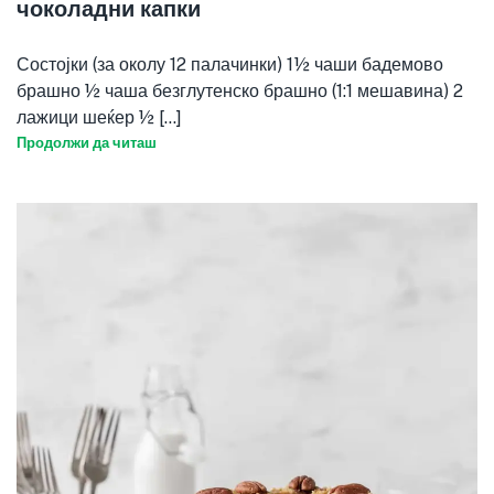
чоколадни капки
Состојки (за околу 12 палачинки) 1½ чаши бадемово
брашно ½ чаша безглутенско брашно (1:1 мешавина) 2
лажици шеќер ½ [...]
Продолжи да читаш