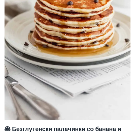
🥞 Безглутенски палачинки со банана и