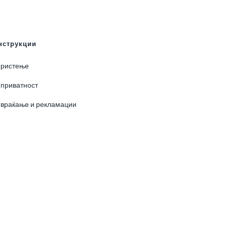
нструкции
ористење
 приватност
0
 враќање и рекламации