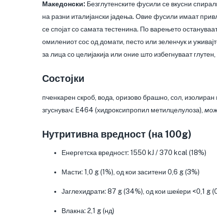
Македонски:
Безглутенските фусили се вкусни спиралн
на разни италијански јадења. Овие фусили имаат прив
се спојат со самата тестенина. По варењето остануваат 
омилениот сос од домати, песто или зеленчук и уживајт
за лица со целијакија или оние што избегнуваат глутен
Состојки
пченкарен скроб, вода, оризово брашно, сол, изолиран
згуснувач: E464 (хидроксипропил метилцелулоза),
мож
Нутритивна вредност (на 100g)
Енергетска вредност: 1550 kJ / 370 kcal (18%)
Масти: 1,0 g (1%), од кои заситени 0,6 g (3%)
Јаглехидрати: 87 g (34%), од кои шеќери <0,1 g (
Влакна: 2,1 g (нд)