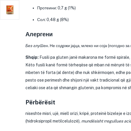
Протеини: 0,7 g (1%)
Сол: 0,48 g (8%)
Алергени
Без глутен.
Не содржи јајца, млеко ни соја (погодно за 
Shqip:
Fusili pa gluten janë makarona me formë spirale, 
Këto fusili kanë formë tërheqëse që mban në mënyrë të sh
mbeten të forta (al dente) dhe nuk shkërmoqen, edhe pse
pesto ose perimesh dhe shijoni një vakt tradicional që g
celiaki ose ata që shmangin glutenin, pa kompromis në sh
Përbërësit
niseshte misri, ujë, miell orizi, kripë, proteinë bizeleje 
(hidroksipropil metilcelulozë),
mundësisht rregullues acid