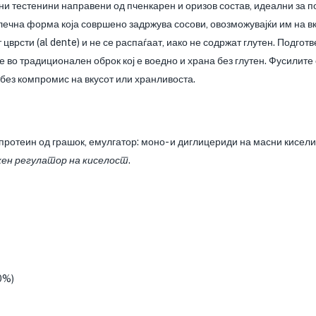
и тестенини направени од пченкарен и оризов состав, идеални за п
лечна форма која совршено задржува сосови, овозможувајќи им на в
цврсти (al dente) и не се распаѓаат, иако не содржат глутен. Подготв
е во традиционален оброк кој е воедно и храна без глутен. Фусилите
, без компромис на вкусот или хранливоста.
 протеин од грашок, емулгатор: моно- и диглицериди на масни кисели
ен регулатор на киселост
.
0%)