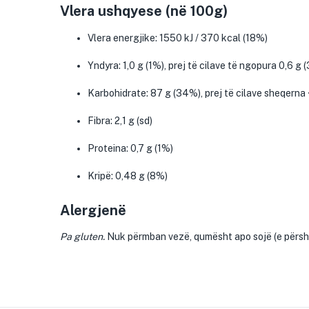
Vlera ushqyese (në 100g)
Vlera energjike: 1550 kJ / 370 kcal (18%)
Yndyra: 1,0 g (1%), prej të cilave të ngopura 0,6 g 
Karbohidrate: 87 g (34%), prej të cilave sheqerna 
Fibra: 2,1 g (sd)
Proteina: 0,7 g (1%)
Kripë: 0,48 g (8%)
Alergjenë
Pa gluten.
Nuk përmban vezë, qumësht apo sojë (e përsh