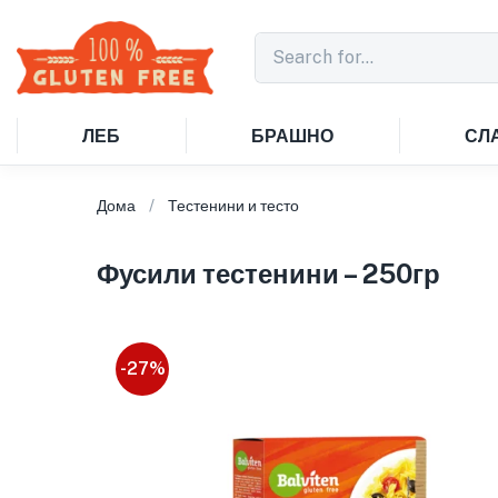
ЛЕБ
БРАШНО
СЛ
Дома
Тестенини и тесто
Фусили тестенини – 250гр
-27%