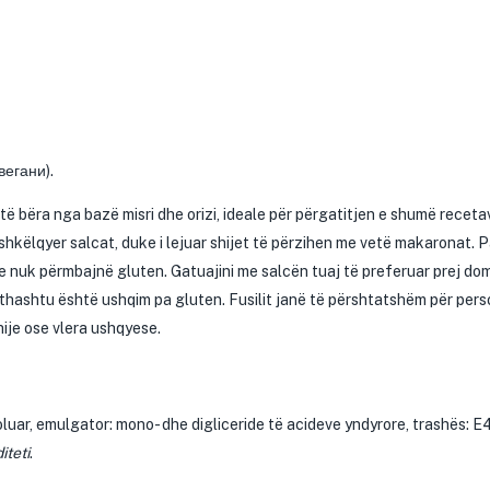
вегани).
të bëra nga bazë misri dhe orizi, ideale për përgatitjen e shumë recetav
këlqyer salcat, duke i lejuar shijet të përzihen me vetë makaronat. P
 nuk përmbajnë gluten. Gatuajini me salcën tuaj të preferuar prej do
jithashtu është ushqim pa gluten. Fusilit janë të përshtatshëm për per
ije ose vlera ushqyese.
e izoluar, emulgator: mono- dhe digliceride të acideve yndyrore, trashës: 
iteti
.