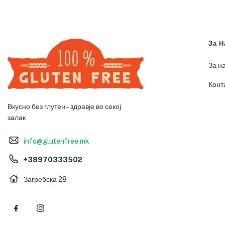
За Н
За н
Конт
Вкусно без глутен – здравје во секој
залак
info@glutenfree.mk
+38970333502
Загребска 28