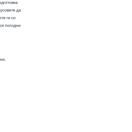
одготовка
кусовите да
ете ги со
 се погодни
ни,