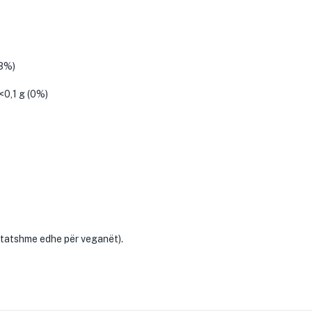
(3%)
<0,1 g (0%)
tatshme edhe për veganët).