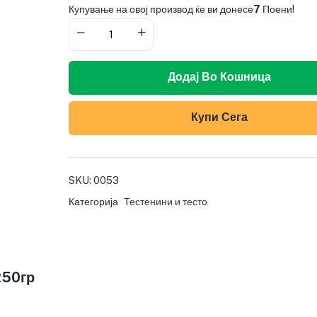
Купување на овој производ ќе ви донесе
7
Поени!
Додај Во Кошница
Купи Сега
SKU:
0053
Категорија
Тестенини и тесто
250гр