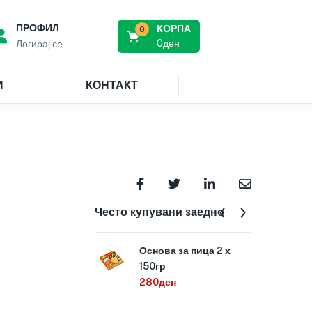
ПРОФИЛ
КОРПА
0
0
ден
Логирај се
И
КОНТАКТ
Често купувани заедно
Основа за пица 2 х
КЕТ
150гр
150
280
ден
215