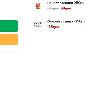
Пене тестенини 250гр
135
ден
99
ден
Основa за пица – 150гр
Out of
Stock
155
ден