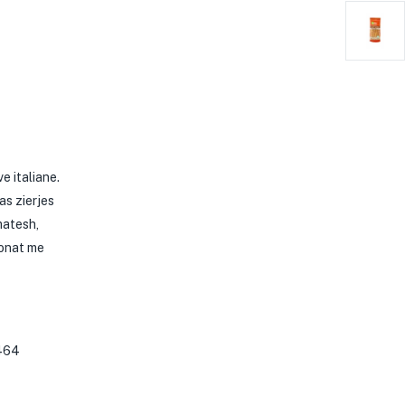
e italiane.
as zierjes
matesh,
sonat me
E464