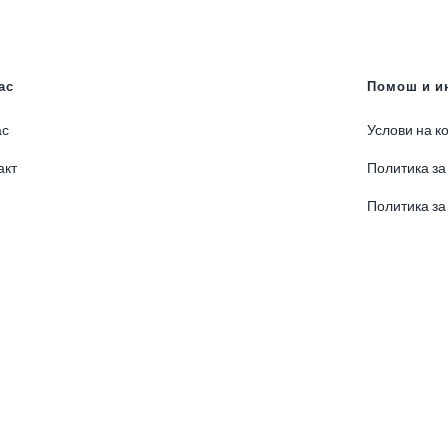
ас
Помош и и
ас
Услови на к
акт
Политика за
Политика за