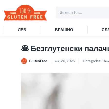
ЛЕБ
БРАШНО
СЛ
🥞 Безглутенски палач
GlutenFree
мај 20, 2025
Categories:
Рец