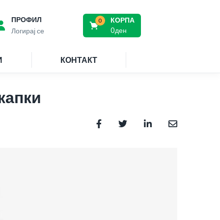
ПРОФИЛ
КОРПА
0
0
ден
Логирај се
И
КОНТАКТ
капки