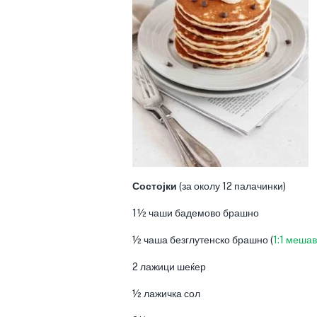
Состојки
(за околу 12 палачинки)
1½ чаши бадемово брашно
½ чаша безглутенско брашно (
1:1 меша
2 лажици шеќер
½ лажичка сол