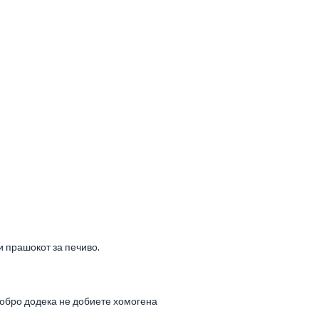
и прашокот за печиво.
 добро додека не добиете хомогена