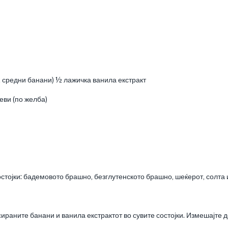
 средни банани) ½ лажичка ванила екстракт
еви (по желба)
остојки: бадемовото брашно, безглутенското брашно, шеќерот, солта 
пасираните банани и ванила екстрактот во сувите состојки. Измешајте