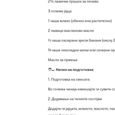
2½ лажички прашок за печиво
3 големи јајца
1 чаша млеко (обично или растително)
2 лажици маслиново масло
⅔ чаша пасирани зрели банани (околу 2
¼ чаша чоколадни капки или сечкани ор
Масло за пржење
🧑‍🍳
Начин на подготовка
1. Подготовка на смесата
Во голема чинија измешајте ги сувите с
2. Додавање на течните состојки
Додајте ги јајцата, млекото, маслото, 