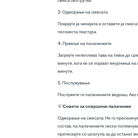
смеса без грутки.
3. Одморање на смесата
Покријте ја чинијата и оставете ја смес
песокеста текстура.
4. Пржење на палачинките
Загрејте нелеплива тава на тивок до ср
минути, кога ќе се појават меурчиња на
минути.
5. Послужување
Послужете ги палачинките веднаш. Ако н
💡
Совети за совршени палачинки
Одморање на смесата: Не го прескокнува
состав, па палачинките лесно потемнува
притискајте со шпатула за да останат м