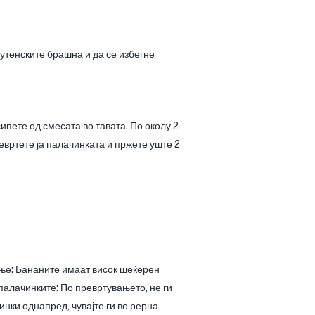
лутенските брашна и да се избегне
ипете од смесата во тавата. По околу 2
евртете ја палачинката и пржете уште 2
жење: Бананите имаат висок шеќерен
палачинките: По превртувањето, не ги
инки однапред, чувајте ги во рерна