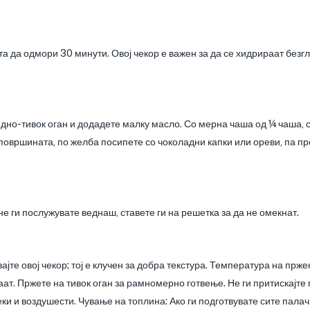
ата да одмори 30 минути. Овој чекор е важен за да се хидрираат безг
едно-тивок оган и додадете малку масло. Со мерна чаша од ¼ чаша, с
 површината, по желба посипете со чоколадни капки или ореви, па пр
е ги послужувате веднаш, ставете ги на решетка за да не омекнат.
јте овој чекор; тој е клучен за добра текстура. Температура на пр
ат. Пржете на тивок оган за рамномерно готвење. Не ги притискајте 
еки и воздушести. Чување на топлина: Ако ги подготвувате сите палач