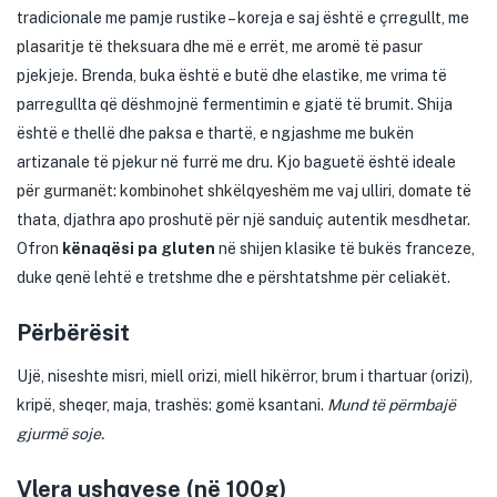
tradicionale me pamje rustike – koreja e saj është e çrregullt, me
plasaritje të theksuara dhe më e errët, me aromë të pasur
pjekjeje. Brenda, buka është e butë dhe elastike, me vrima të
parregullta që dëshmojnë fermentimin e gjatë të brumit. Shija
është e thellë dhe paksa e thartë, e ngjashme me bukën
artizanale të pjekur në furrë me dru. Kjo baguetë është ideale
për gurmanët: kombinohet shkëlqyeshëm me vaj ulliri, domate të
thata, djathra apo proshutë për një sanduiç autentik mesdhetar.
Ofron
kënaqësi pa gluten
në shijen klasike të bukës franceze,
duke qenë lehtë e tretshme dhe e përshtatshme për celiakët.
Përbërësit
Ujë, niseshte misri, miell orizi, miell hikërror, brum i thartuar (orizi),
kripë, sheqer, maja, trashës: gomë ksantani.
Mund të përmbajë
gjurmë soje.
Vlera ushqyese (në 100g)