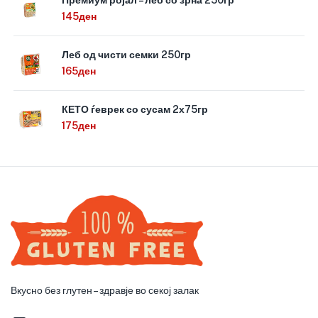
145
ден
Леб од чисти семки 250гр
165
ден
КЕТО ѓеврек со сусам 2х75гр
175
ден
Вкусно без глутен – здравје во секој залак