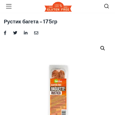
Рустик багета – 175гр