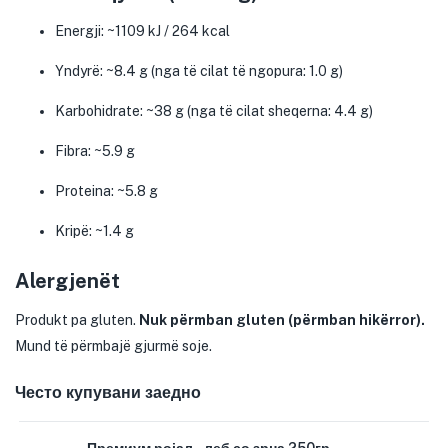
Energji: ~1109 kJ / 264 kcal
Yndyrë: ~8.4 g (nga të cilat të ngopura: 1.0 g)
Karbohidrate: ~38 g (nga të cilat sheqerna: 4.4 g)
Fibra: ~5.9 g
Proteina: ~5.8 g
Kripë: ~1.4 g
Alergjenët
Produkt pa gluten.
Nuk përmban gluten (përmban hikërror).
Mund të përmbajë gjurmë soje.
Често купувани заедно
Премиум ројал – леб со зрна 250гр