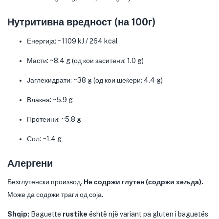
Нутритивна вредност (на 100г)
Енергија: ~1109 kJ / 264 kcal
Масти: ~8.4 g (од кои заситени: 1.0 g)
Јаглехидрати: ~38 g (од кои шеќери: 4.4 g)
Влакна: ~5.9 g
Протеини: ~5.8 g
Сол: ~1.4 g
Алергени
Безглутенски производ.
Не содржи глутен (содржи хељда).
Може да содржи траги од соја.
Shqip:
Baguette
rustike
është një variant pa gluten i baguetës