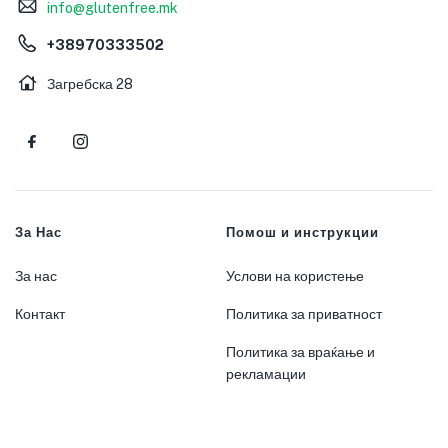
info@glutenfree.mk
+38970333502
Загребска 28
За Нас
Помош и инструкции
За нас
Услови на користење
Контакт
Политика за приватност
Политика за враќање и
рекламации