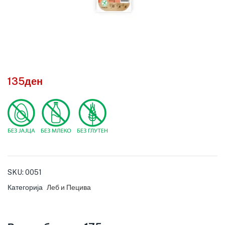
135
ден
SKU:
0051
Категорија
Леб и Пецива