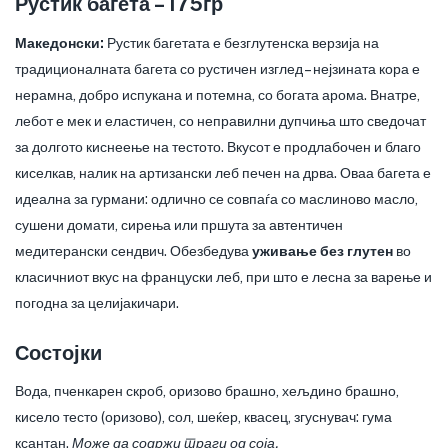
Рустик багета – 175гр
Македонски:
Рустик багетата е безглутенска верзија на
традиционалната багета со рустичен изглед – нејзината кора е
нерамна, добро испукана и потемна, со богата арома. Внатре,
лебот е мек и еластичен, со неправилни дупчиња што сведочат
за долгото киснеење на тестото. Вкусот е продлабочен и благо
киселкав, налик на артизански леб печен на дрва. Оваа багета е
идеална за гурмани: одлично се совпаѓа со маслиново масло,
сушени домати, сирења или пршута за автентичен
медитерански сендвич. Обезбедува
уживање без глутен
во
класичниот вкус на француски леб, при што е лесна за варење и
погодна за целијакичари.
Состојки
Вода, пченкарен скроб, оризово брашно, хељдино брашно,
кисело тесто (оризово), сол, шеќер, квасец, згуснувач: гума
ксантан.
Може да содржи траги од соја.