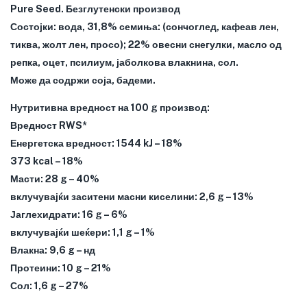
Pure Seed. Безглутенски производ
Состојки: вода, 31,8% семиња: (сончоглед, кафеав лен,
тиква, жолт лен, просо); 22% овесни снегулки, масло од
репка, оцет, псилиум, јаболкова влакнина, сол.
Може да содржи соја, бадеми.
Нутритивна вредност на 100 g производ:
Вредност RWS*
Енергетска вредност: 1544 kJ – 18%
373 kcal – 18%
Масти: 28 g – 40%
вклучувајќи заситени масни киселини: 2,6 g – 13%
Јаглехидрати: 16 g – 6%
вклучувајќи шеќери: 1,1 g – 1%
Влакна: 9,6 g – нд
Протеини: 10 g – 21%
Сол: 1,6 g – 27%