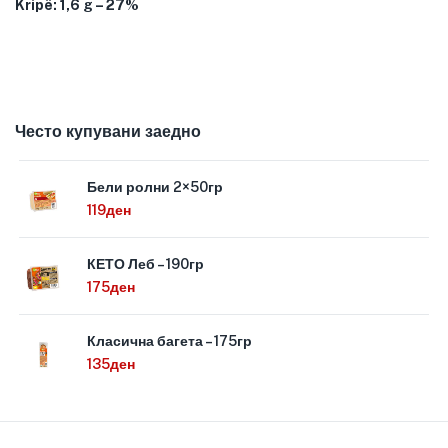
Kripë: 1,6 g – 27%
Често купувани заедно
Бели ролни 2×50гр
119
ден
КЕТО Леб – 190гр
175
ден
Класична багета – 175гр
135
ден