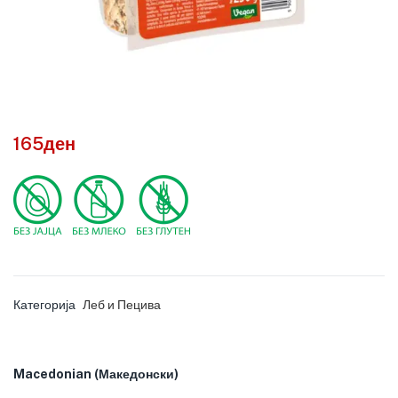
165
ден
Категорија
Леб и Пецива
Macedonian (Македонски)