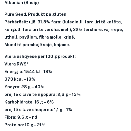
Albanian (Shqip)
Pure Seed. Produkt pa gluten
Përbërësit: ujë, 31.8% fara: (luledielli, fara liri të kafëta,
kungull, fara liri të verdha, meli); 22% tërshërë, vaj rrëpe,
uthull, psyllium, fibra molle, kripë.
Mund të përmbajë sojë, bajame.
Vlera ushqyese për 100 g produkt:
Vlera RWS*
Energjia: 1544 kJ – 18%
373 kcal – 18%
Yndyra: 28 g – 40%
prej të cilave të ngopura: 2,6 g – 13%
Karbohidrate: 16 g – 6%
prej të cilave sheqerna: 1,1 g – 1%
Fibra: 9,6 g – nd
Proteina: 10 g – 21%