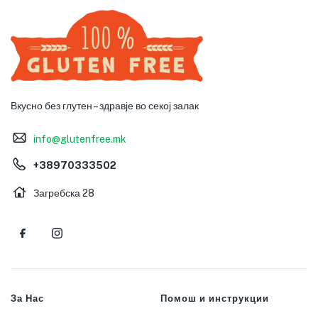
Вкусно без глутен – здравје во секој залак
info@glutenfree.mk
+38970333502
Загребска 28
За Нас
Помош и инструкции