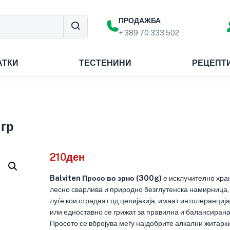
ПРОДАЖБА
+ 389 70 333 502
АТКИ
ТЕСТЕНИНИ
РЕЦЕПТ
 гр
210
ден
Balviten Просо во зрно (300g)
е исклучително хра
лесно сварлива и природно безглутенска намирница,
луѓе кои страдаат од целијакија, имаат интолеранција
или едноставно се грижат за правилна и балансирана
Просото се вбројува меѓу најдобрите алкални житарки