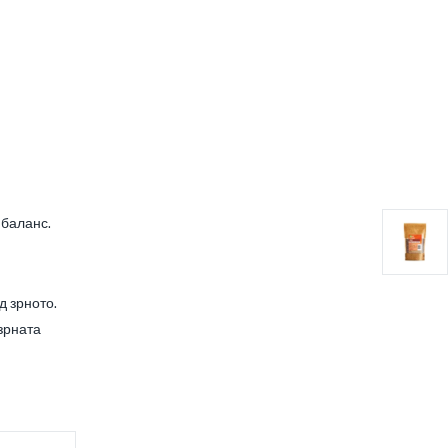
 баланс.
д зрното.
 зрната