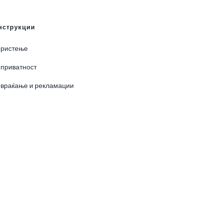
нструкции
ористење
 приватност
 враќање и рекламации
0