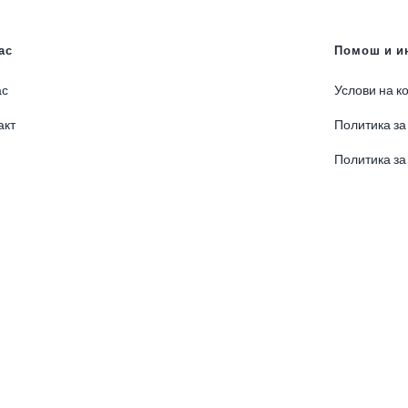
ас
Помош и и
ас
Услови на к
акт
Политика за
Политика за