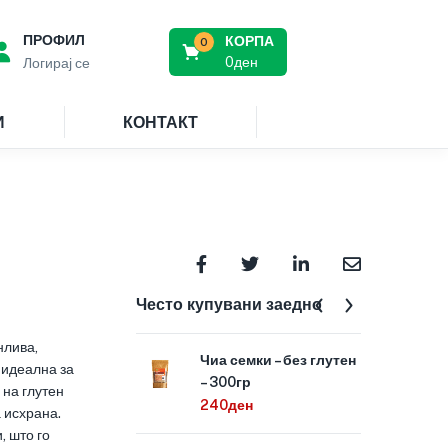
ПРОФИЛ
КОРПА
0
0
ден
Логирај се
И
КОНТАКТ
Често купувани заедно
нлива,
Чиа семки – без глутен
Луп
 идеална за
– 300гр
глу
 на глутен
240
ден
210
 исхрана.
, што го