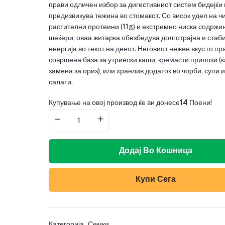
прави одличен избор за дигестивниот систем бидејќи 
предизвикува тежина во стомакот. Со висок удел на ч
растителни протеини (11g) и екстремно ниска содржи
шеќери, оваа житарка обезбедува долготрајна и стаб
енергија во текот на денот. Неговиот нежен вкус го пр
совршена база за утрински каши, кремасти прилози (к
замена за ориз), или хранлив додаток во чорби, супи 
салати.
Купување на овој производ ќе ви донесе
14
Поени!
Додај Во Кошница
Купи Сега
Категорија
Семки