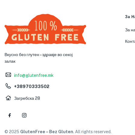
За Н
За н
Конт
Вкусно без глутен – здравје во секој
залак
info@glutenfree.mk
+38970333502
Загребска 28
© 2025
GlutenFree – Bez Gluten
. All rights reserved.