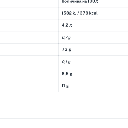
Количина на 100g
1582 kJ / 378 kcal
4,2 g
0,7 g
73 g
0,1 g
8,5 g
11 g