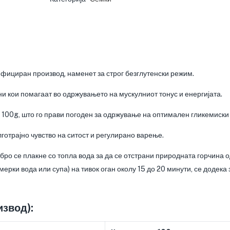
ициран производ, наменет за строг безглутенски режим.
и кои помагаат во одржувањето на мускулниот тонус и енергијата.
 100g, што го прави погоден за одржување на оптимален гликемиски
лготрајно чувство на ситост и регулирано варење.
ро се плакне со топла вода за да се отстрани природната горчина о
мерки вода или супа) на тивок оган околу 15 до 20 минути, се додека
извод):