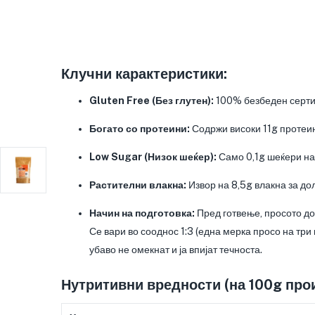
Клучни карактеристики:
Gluten Free (Без глутен):
100% безбеден сертиф
Богато со протеини:
Содржи високи 11g протеин
Low Sugar (Низок шеќер):
Само 0,1g шеќери на
Растителни влакна:
Извор на 8,5g влакна за до
Начин на подготовка:
Пред готвење, просото доб
Се вари во сооднос 1:3 (една мерка просо на три 
убаво не омекнат и ја впијат течноста.
Нутритивни вредности (на 100g про