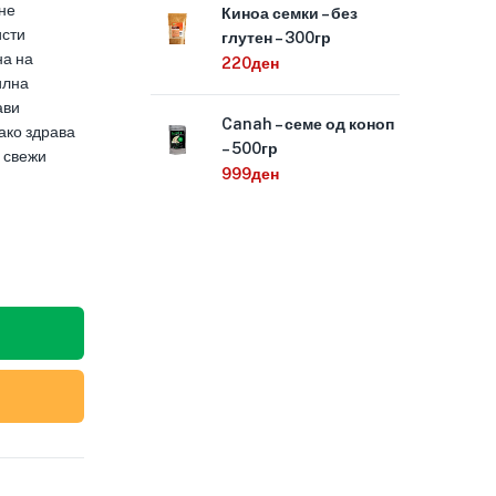
не
Киноа семки – без
исти
глутен – 300гр
на на
220
ден
илна
ави
Canah – семе од коноп
ако здрава
– 500гр
и свежи
999
ден