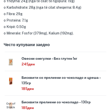
o Yndyrna: 24g (nga të cilat të ngopura: 19g)
o Karbohidrate: 28g (nga të cilat sheqerna: 8.4g)
o Fibra: 29g
o Proteina: 7.1g
o Kripë: 0.50g
o Minerale: Fosfor (379mg), Kalium (192mg).
Често купувани заедно
Овесни снегулки – Без глутен 1кг
245
ден
Бисквити со прелиени со чоколадо и цреша –
135гр
185
ден
Бисквити прелиени со чоколадо – 130гр
Out of
Stock
185
ден