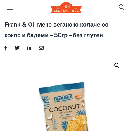
Frank & Oli Меко веганско колаче со
кокос и бадеми – 50гр – без глутен