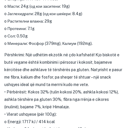
o Масти: 24g (од кои заситени: 19g)
o Јаглехидрати: 28g (од кои шеќери: 8.4g)
o Растителни влакна: 29g
o Протеини: 7.1g
o Сол: 0.50g
o Минерали: Фосфор (379mg), Калиум (192mg).
Përshkrimi: Një udhëtim ekzotik në çdo kafshatë! Kjo biskotë e
butë vegane është kombinimi i përsosur i kokosit, bajameve
kërcitëse dhe ashklave të tërshërës pa gluten. Natyrisht e pasur
me fibra, kalium dhe fosfor, pa sheqer të shtuar – një snack
ushqyes ideal që mund ta merrni kudo me vete.
• Përbërësit: Kokos 32% (tulin kokosi 20%, ashkla kokosi 12%),
ashkla tërshëre pa gluten 30%, fibra nga rrënja e cikores
(inulinë), bajame 7%, kripë Himalaje.
• Vlerat ushqyese (për 100g):
o Energji: 1717 kJ / 414 kcal