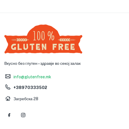
Вкусно без глутен – здравје во секој залак
info@glutenfree.mk
+38970333502
Загребска 28