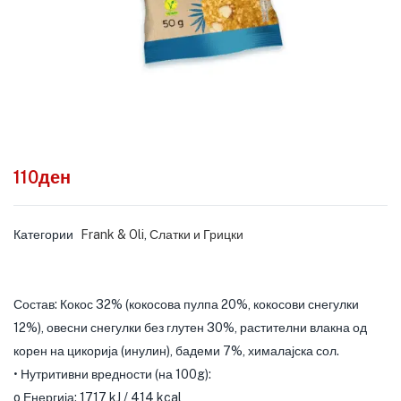
110
ден
Категории
Frank & Oli
,
Слатки и Грицки
Состав: Кокос 32% (кокосова пулпа 20%, кокосови снегулки
12%), овесни снегулки без глутен 30%, растителни влакна од
корен на цикорија (инулин), бадеми 7%, хималајска сол.
• Нутритивни вредности (на 100g):
o Енергија: 1717 kJ / 414 kcal