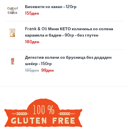
Бисквити со какао – 120гр
Out of
Stock
155
ден
Frank & Oli Мини КЕТО колачиња со солена
карамела и бадем – 90гр – без глутен
180
ден
Дигестив колачи со брусница без додаден
шеќер – 150гр
165
ден
99
ден