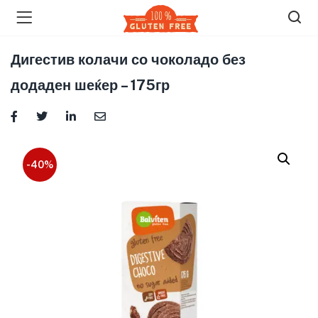
Дигестив колачи со чоколадо без
додаден шеќер – 175гр
-40%