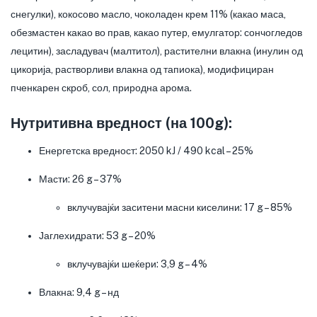
снегулки), кокосово масло, чоколаден крем 11% (какао маса,
обезмастен какао во прав, какао путер, емулгатор: сончогледов
лецитин), засладувач (малтитол), растителни влакна (инулин од
цикорија, растворливи влакна од тапиока), модифициран
пченкарен скроб, сол, природна арома.
Нутритивна вредност (на 100g):
Енергетска вредност: 2050 kJ / 490 kcal – 25%
Масти: 26 g – 37%
вклучувајќи заситени масни киселини: 17 g – 85%
Јаглехидрати: 53 g – 20%
вклучувајќи шеќери: 3,9 g – 4%
Влакна: 9,4 g – нд