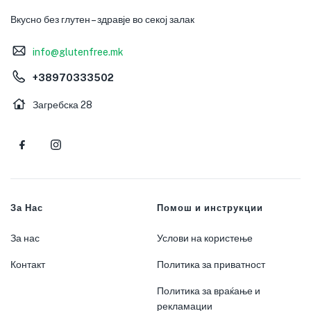
Вкусно без глутен – здравје во секој залак
info@glutenfree.mk
+38970333502
Загребска 28
За Нас
Помош и инструкции
За нас
Услови на користење
Контакт
Политика за приватност
Политика за враќање и
рекламации