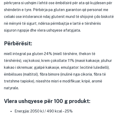
përkryera si ushqim i lehtë ose ëmbëlsirë për ata që kujdesen për
shëndetin e tyre. Përbërja pa gluten garanton që personat me
celiaki ose intolerancë ndaj glutenit mund të shijojnë çdo biskotë
në mënyrë të sigurt, ndërsa përmbajtja e lartë e tërshërës
siguron ngopje dhe vlera ushqyese afatgjata.
Përbërësit:
miell integral pa gluten 24% (miell tërshëre, thekon të
tërshërës), vaj kokosi, krem çokollate 11% (masë kakaoje, pluhur
kakao i skremuar, gjalpë kakaoje, emulgator: lecitinë luledielli),
ëmbëlsues (maltitol), fibra bimore (inulinë nga cikoria, fibra të
tretshme tapioke), niseshte misri e modifikuar, kripë, aromë
natyrale.
Vlera ushqyese për 100 g produkt:
Energjia: 2050 kJ / 490 kcal – 25%