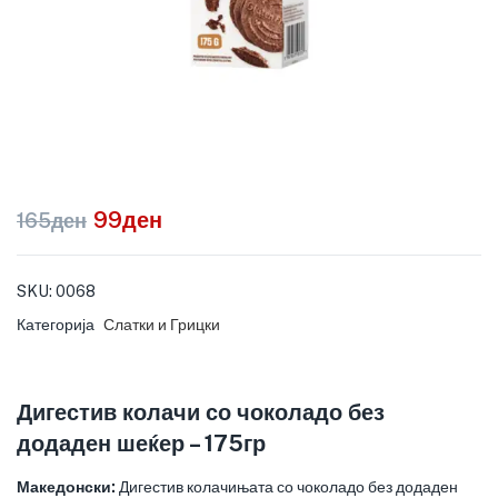
99
ден
165
ден
SKU:
0068
Категорија
Слатки и Грицки
Дигестив колачи со чоколадо без
додаден шеќер – 175гр
Македонски:
Дигестив колачињата со чоколадо без додаден