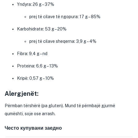
Yndyra: 26 g – 37%
prej të cilave të ngopura: 17 g – 85%
Karbohidrate: 53 g – 20%
prej të cilave sheqerna: 3,9 g – 4%
Fibra: 9,4 g – nd
Proteina: 6,6 g – 13%
Kripë: 0,57 g – 10%
Alergjenët:
Përmban tërshërë (pa gluten). Mund të përmbajë gjurmë
qumështi, soje ose arrash.
Често купувани заедно