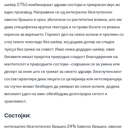
шеќер (175г) комбинираат здрави состојки и прекрасен вкус во
еден производ. Направени се од интегрално безглутенско
овесно брашно и ориз, збогатени со растителни влакна, што им
дава специфична крупна текстура и ги прави богати со влакна
корисни за варењето. Горниот дел на секое колаче е прелиен со
слој темно чоколадо без шеќер, кој додава допир на сладок
луксуз без грижа на совест. Иако нема додаден шеќер, овие
бисквити имаат пријатна природна сладост благодарение на
малтитолот и природните состојки – совршени се за ужина или
десерт за оние што се грижат за своето здравје. Безглутенскиот
состав гарантира дека лицата со целијакија или нетолеранција
на глутен можат безбедно да уживаат во секое колаче, додека
високиот удел на овес обезбедува долготрајна ситост и
хранливост.
Состојки:
интегрално безглутенско брашно 24% (овесно брашно, овесни