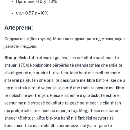
Протеини: 6,6 g – 13%
Сол: 0,57 g – 10%
Алергени:
Содржи овес (без глутен). Може да содржи траги од млеко, соја и
јаткасти плодови.
Shqip:
Biskotat tretëse (digestive) me çokollatë pa sheqer të
shtuar (175g) kombinojnë përbërës të shëndetshëm dhe shije të
shkëlqyer në një produkt të vetëm. Janë bërë me miell tërshëre
integral pa gluten dhe oriz, të pasuruara me fibra bimore, gjë që u
jep një strukturë të veçantë të plotë dhe i bën të pasura me fibra
të dobishme për tretjen. Pjesa e sipërme e çdo biskote është e
veshur me një shtresë çokollate të zezë pa sheqer, e cila shton
një prekje luksi të ëmbël pa ndjenja faji. Megjithëse nuk kanë
sheqer të shtuar, këto biskota kanë një ëmbëlsi natyrore të
këndshme falë maltitolit dhe përbërësve natyralë – janë të